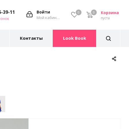
5-39-11
Войти
Корзина
0
0
Мой кабинет
пуста
вонок
Контакты
Look Book