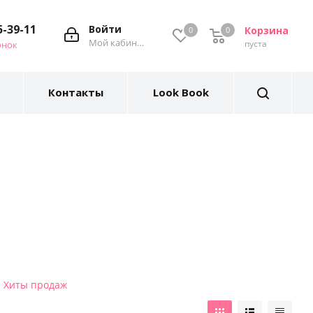
5-39-11
Войти
Корзина
0
0
Мой кабинет
пуста
онок
Контакты
Look Book
Хиты продаж