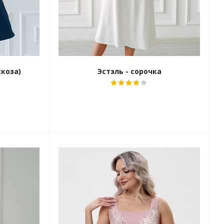
скоза)
Эстэль - сорочка