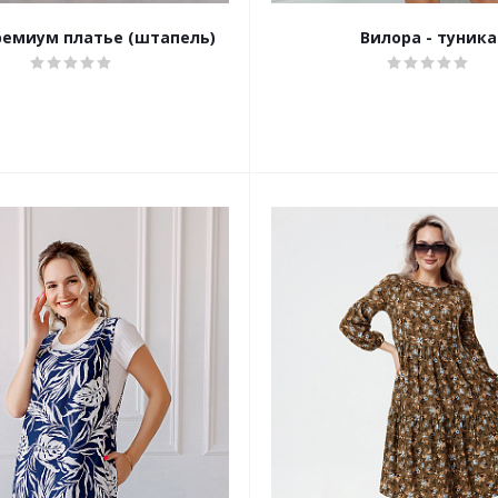
емиум платье (штапель)
Вилора - туника