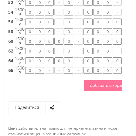
-
-
-
-
52
Р
1500
-
-
-
-
54
Р
1500
-
-
-
56
Р
1500
-
-
58
Р
1500
-
-
60
Р
1500
-
-
-
-
62
Р
1500
-
-
64
Р
1500
-
-
-
-
66
Р
Добавить в корзину
Поделиться
Цена действительна только для интернет-магазина и может
отличаться от цен в розничных магазинах