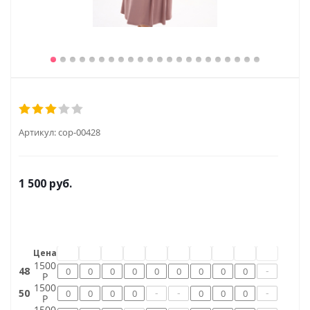
Артикул:
сор-00428
1 500
руб.
Цена
1500
-
48
Р
1500
-
-
-
50
Р
1500