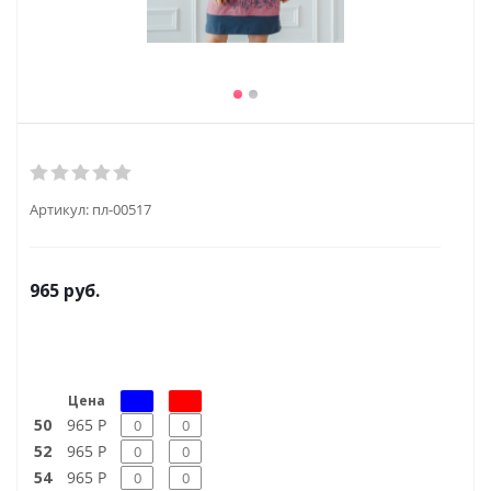
Артикул:
пл-00517
965
руб.
Цена
50
965 Р
52
965 Р
54
965 Р