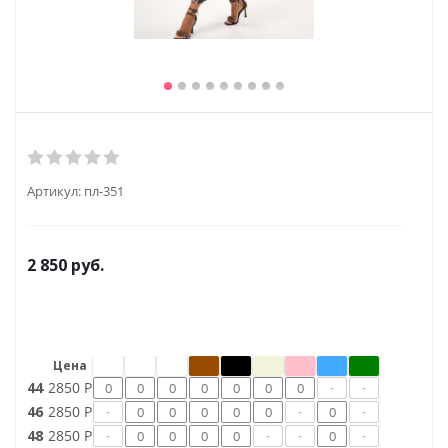
Артикул:
пл-351
2 850
руб.
Цена
-
-
44
2850 Р
-
-
-
46
2850 Р
-
-
-
-
48
2850 Р