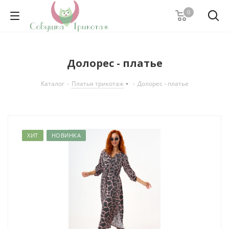
0
Долорес - платье
Каталог
-
Платья трикотаж
-
Долорес - платье
ХИТ
НОВИНКА