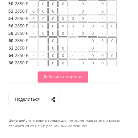
-
-
-
-
50
2850 Р
-
-
-
-
52
2850 Р
-
-
-
54
2850 Р
56
2850 Р
-
-
-
-
58
2850 Р
-
-
-
-
-
60
2850 Р
-
-
-
-
-
-
62
2850 Р
-
-
-
-
64
2850 Р
-
-
-
-
66
2850 Р
Добавить в корзину
Поделиться
Цена действительна только для интернет-магазина и может
отличаться от цен в розничных магазинах