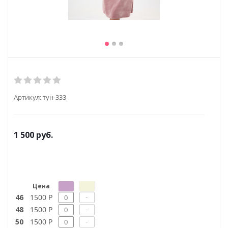
Артикул:
тун-333
1 500
руб.
Цена
-
46
1500 Р
-
48
1500 Р
-
50
1500 Р